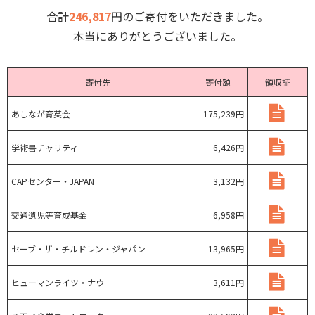
合計
246,817
円のご寄付をいただきました。
本当にありがとうございました。
寄付先
寄付額
領収証
あしなが育英会
175,239円
学術書チャリティ
6,426円
CAPセンター・JAPAN
3,132円
交通遺児等育成基金
6,958円
セーブ・ザ・チルドレン・ジャパン
13,965円
ヒューマンライツ・ナウ
3,611円