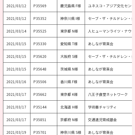
2021/03/12
P35569
鹿児島県 F様
ユネスコ・アジア文化センタ
2021/03/12
P35352
神奈川県 I様
セーブ・ザ・チルドレン・ジ
2021/03/14
P35525
東京都 N様
人ヒューマンライツ・ナウ
2021/03/15
P35330
愛知県 T様
あしなが育英会
2021/03/15
P35620
大阪府 S様
セーブ・ザ・チルドレン・ジ
2021/03/15
P35648
茨城県 N様
あしなが育英会
2021/03/16
P35506
香川県 F様
あしなが育英会
2021/03/17
P35662
東京都 K様
八王子食堂ネットワーク
2021/03/17
P35144
北海道 H様
学術書チャリティ
2021/03/17
P35851
京都府 N様
交通遺児育成基金
2021/03/19
P35701
神奈川県 S様
あしなが育英会