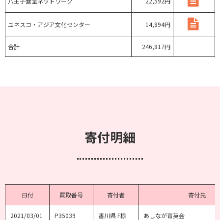
八王子食堂ネットワーク
22,592円
ユネスコ・アジア文化センター
14,894円
合計
246,817円
寄付明細
日付
買取番号
寄付者
寄付先
2021/03/01
P35039
香川県 F様
あしなが育英会