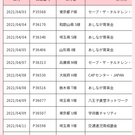
2021/04/03
P35568
東京都 P様
セーブ・ザ・チルドレン・
2021/04/04
P36170
和歌山県 S様
あしなが育英会
2021/04/04
P36340
埼玉県 S様
あしなが育英会
2021/04/05
P36406
山形県 I様
あしなが育英会
2021/04/07
P36313
兵庫県 M様
セーブ・ザ・チルドレン・
2021/04/08
P36530
大阪府 H様
CAPセンター・JAPAN
2021/04/08
P36516
栃木県 T様
あしなが育英会
2021/04/09
P36077
埼玉県 Y様
八王子食堂ネットワーク
2021/04/09
P36507
東京都 U様
学術書チャリティ
2021/04/11
P36598
埼玉県 Y様
交通遺児育成基金