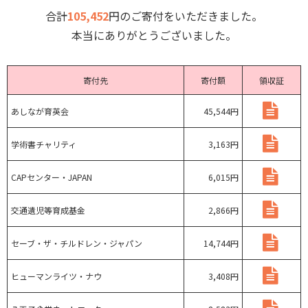
合計
105,452
円のご寄付をいただきました。
本当にありがとうございました。
寄付先
寄付額
領収証
あしなが育英会
45,544円
学術書チャリティ
3,163円
CAPセンター・JAPAN
6,015円
交通遺児等育成基金
2,866円
セーブ・ザ・チルドレン・ジャパン
14,744円
ヒューマンライツ・ナウ
3,408円