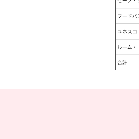
セーブ・
フードバ
ユネスコ
ルーム・
合計