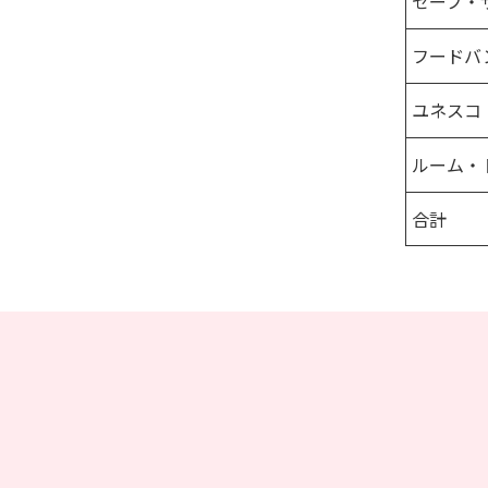
セーブ・
フードバ
ユネスコ
ルーム・
合計